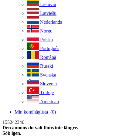
Lietuviu
Latviešu
Nederlands
Norge
Polska
Português
Românã
Russki
Svenska
Slovenia
Türkçe
American
Min komihåglista
(0)
155242346
Den annons du valt finns inte längre.
Sök igen.