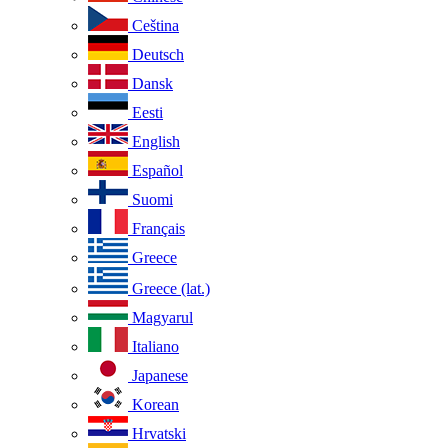
Ceština
Deutsch
Dansk
Eesti
English
Español
Suomi
Français
Greece
Greece (lat.)
Magyarul
Italiano
Japanese
Korean
Hrvatski