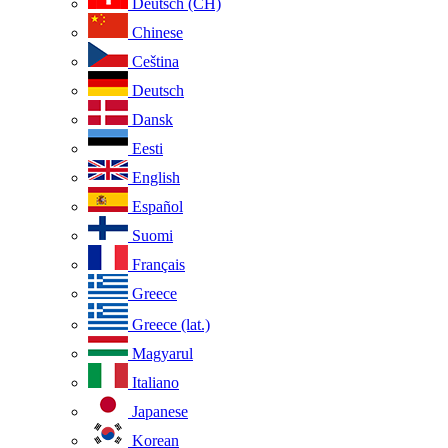
Deutsch (CH)
Chinese
Ceština
Deutsch
Dansk
Eesti
English
Español
Suomi
Français
Greece
Greece (lat.)
Magyarul
Italiano
Japanese
Korean