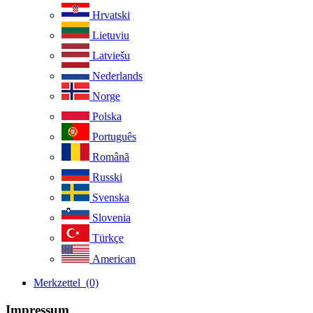
Hrvatski
Lietuviu
Latviešu
Nederlands
Norge
Polska
Português
Românã
Russki
Svenska
Slovenia
Türkçe
American
Merkzettel
(0)
Impressum