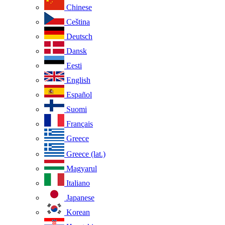
Chinese
Ceština
Deutsch
Dansk
Eesti
English
Español
Suomi
Français
Greece
Greece (lat.)
Magyarul
Italiano
Japanese
Korean