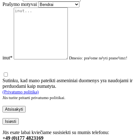
Prašymo motyvai
inut*
Dmesio: pra¹ome ra¹yti prane¹im±!
Sutinku, kad mano pateikti asmeniniai duomenys yra naudojami ir
perduodami kaip numatyta.
(Privatumo politika)
Jūs turite pritarti privatumo politikai.
Atsisakyti
Isiøsti
Jūs esate labai kviečiame susisiekti su mumis telefonu:
+49 (0)177 4823169