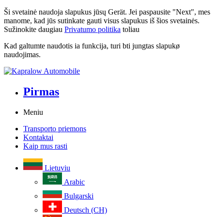
Ši svetainė naudoja slapukus jūsų Gerät. Jei paspausite "Next", mes
manome, kad jūs sutinkate gauti visus slapukus iš šios svetainės.
Sužinokite daugiau
Privatumo politika
toliau
Kad galtumte naudotis ia funkcija, turi bti jungtas slapukø
naudojimas.
Pirmas
Meniu
Transporto priemons
Kontaktai
Kaip mus rasti
Lietuviu
Arabic
Bulgarski
Deutsch (CH)