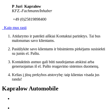
P Juri Kapralow
KFZ.-Fachmann/Inhaber
+49 (0)25819898400
Kaip mus rasti
Atidarymo ir pateikti aiškiai Kontaktai parinktys. Tai bus
malonumas savo klientams.
Pasiūlykite savo klientams ir būsimiems pirkėjams susisiekti
su jumis el. Paštu.
Kontaktinis asmuo gali būti naudojamas atskirai arba
generuojamas iš el. Pašto reagavimo sistemos duomenų.
Kelias į jūsų prekybos atstovybę: taip klientas visada jus
randa!
Kapralow Automobile