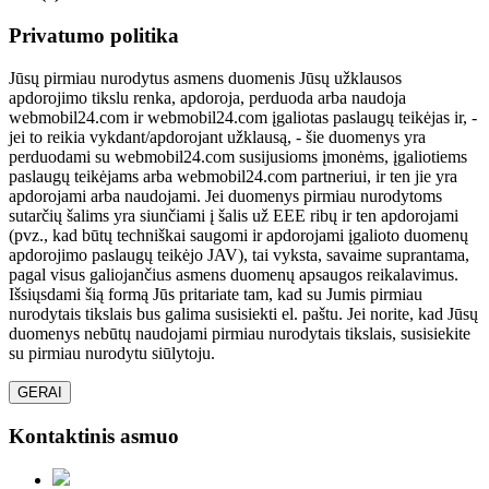
Privatumo politika
Jūsų pirmiau nurodytus asmens duomenis Jūsų užklausos
apdorojimo tikslu renka, apdoroja, perduoda arba naudoja
webmobil24.com ir webmobil24.com įgaliotas paslaugų teikėjas ir, -
jei to reikia vykdant/apdorojant užklausą, - šie duomenys yra
perduodami su webmobil24.com susijusioms įmonėms, įgaliotiems
paslaugų teikėjams arba webmobil24.com partneriui, ir ten jie yra
apdorojami arba naudojami. Jei duomenys pirmiau nurodytoms
sutarčių šalims yra siunčiami į šalis už EEE ribų ir ten apdorojami
(pvz., kad būtų techniškai saugomi ir apdorojami įgalioto duomenų
apdorojimo paslaugų teikėjo JAV), tai vyksta, savaime suprantama,
pagal visus galiojančius asmens duomenų apsaugos reikalavimus.
Išsiųsdami šią formą Jūs pritariate tam, kad su Jumis pirmiau
nurodytais tikslais bus galima susisiekti el. paštu. Jei norite, kad Jūsų
duomenys nebūtų naudojami pirmiau nurodytais tikslais, susisiekite
su pirmiau nurodytu siūlytoju.
GERAI
Kontaktinis asmuo