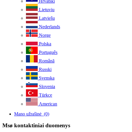
Hrvatski
Lietuviu
Latviešu
Nederlands
Norge
Polska
Português
Românã
Russki
Svenska
Slovenia
Türkçe
American
Mano užrašinė
(0)
Msø kontaktiniai duomenys