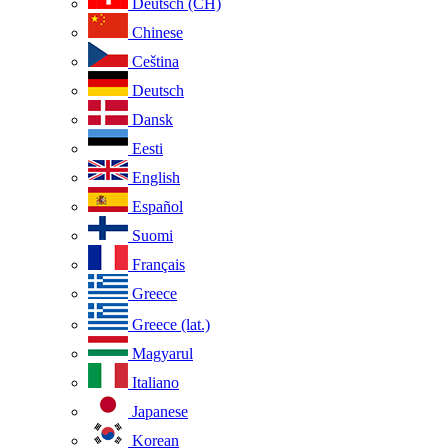
Deutsch (CH)
Chinese
Ceština
Deutsch
Dansk
Eesti
English
Español
Suomi
Français
Greece
Greece (lat.)
Magyarul
Italiano
Japanese
Korean