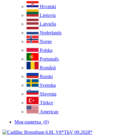
Hrvatski
Lietuviu
Latviešu
Nederlands
Norge
Polska
Português
Românã
Russki
Svenska
Slovenia
Türkçe
American
Моя памятка
(0)