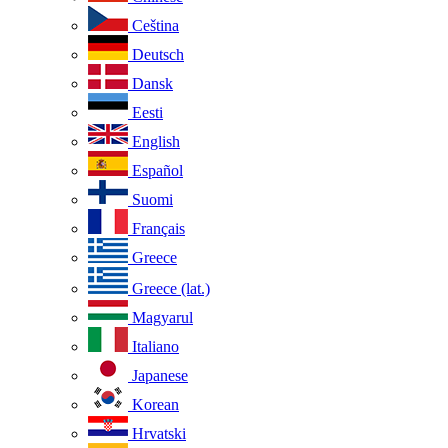
Ceština
Deutsch
Dansk
Eesti
English
Español
Suomi
Français
Greece
Greece (lat.)
Magyarul
Italiano
Japanese
Korean
Hrvatski