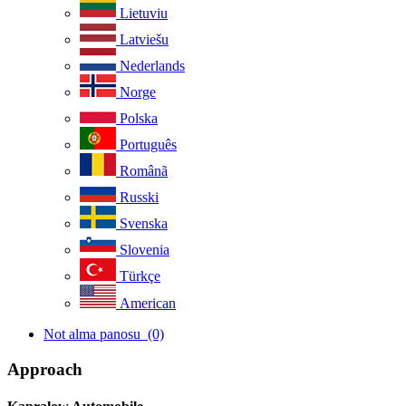
Lietuviu
Latviešu
Nederlands
Norge
Polska
Português
Românã
Russki
Svenska
Slovenia
Türkçe
American
Not alma panosu
(0)
Approach