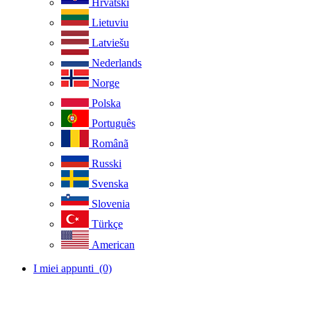
Hrvatski
Lietuviu
Latviešu
Nederlands
Norge
Polska
Português
Românã
Russki
Svenska
Slovenia
Türkçe
American
I miei appunti
(0)