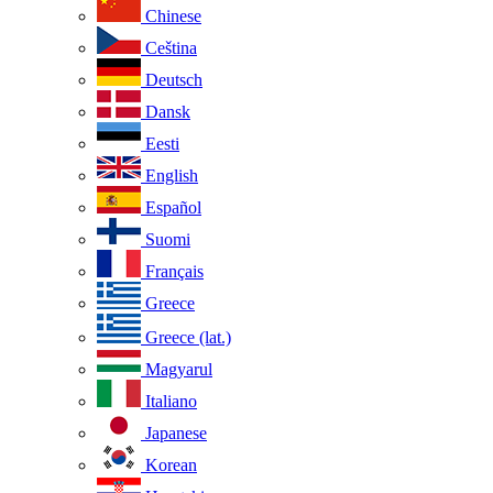
Chinese
Ceština
Deutsch
Dansk
Eesti
English
Español
Suomi
Français
Greece
Greece (lat.)
Magyarul
Italiano
Japanese
Korean