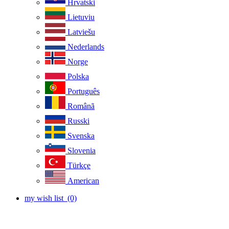
Hrvatski
Lietuviu
Latviešu
Nederlands
Norge
Polska
Português
Românã
Russki
Svenska
Slovenia
Türkçe
American
my wish list
(0)