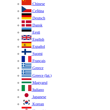
Chinese
Ceština
Deutsch
Dansk
Eesti
English
Español
Suomi
Français
Greece
Greece (lat.)
Magyarul
Italiano
Japanese
Korean